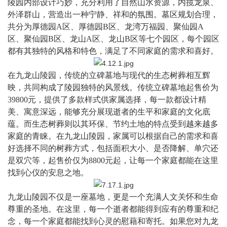
陵园内部设计巧妙，充分利用了自然山水资源，内揽龙泉、
外泽群山，营造出一种宁静、祥和的氛围。墓区规划合理，
共分为厚德园
A区、厚德园B区、龙湾万福园、聚仙园A
区、聚仙园B区、龙山A区、龙山B区等七个园区，每个园区
都有其独特的风格和特色，满足了不同家庭的需求和喜好。
在九龙山陵园，传统的立碑墓地与现代的生态树葬相互辉
映，共同构成了陵园独特的风景线。传统立碑墓地起售价为
39800元，提供了多款样式供家属选择，每一款都设计精
美、寓意深远，能够充分展现逝者的生平和家庭的文化底
蕴。而生态树葬则以其环保、节约土地的特点受到越来越多
家庭的青睐。在九龙山陵园，家属可以根据自己的需求和喜
好选择不同的树葬方式，包括面积大小、是否降解、单穴还
是双穴等，起售价仅为8800元起，让每一个家庭都能在这里
找到心仪的安息之地。
九龙山陵园不仅是一座墓地，更是一个充满人文关怀和生命
尊重的圣地。在这里，每一个逝者都能得到应有的尊重和纪
念，每一个家庭都能找到心灵的慰藉和寄托。如果您对九龙